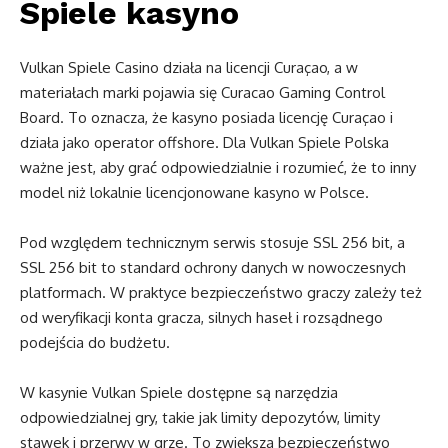
Spiele kasyno
Vulkan Spiele Casino działa na licencji Curaçao, a w
materiałach marki pojawia się Curacao Gaming Control
Board. To oznacza, że kasyno posiada licencję Curaçao i
działa jako operator offshore. Dla Vulkan Spiele Polska
ważne jest, aby grać odpowiedzialnie i rozumieć, że to inny
model niż lokalnie licencjonowane kasyno w Polsce.
Pod względem technicznym serwis stosuje SSL 256 bit, a
SSL 256 bit to standard ochrony danych w nowoczesnych
platformach. W praktyce bezpieczeństwo graczy zależy też
od weryfikacji konta gracza, silnych haseł i rozsądnego
podejścia do budżetu.
W kasynie Vulkan Spiele dostępne są narzędzia
odpowiedzialnej gry, takie jak limity depozytów, limity
stawek i przerwy w grze. To zwiększa bezpieczeństwo