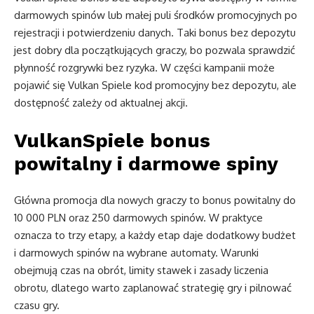
darmowych spinów lub małej puli środków promocyjnych po
rejestracji i potwierdzeniu danych. Taki bonus bez depozytu
jest dobry dla początkujących graczy, bo pozwala sprawdzić
płynność rozgrywki bez ryzyka. W części kampanii może
pojawić się Vulkan Spiele kod promocyjny bez depozytu, ale
dostępność zależy od aktualnej akcji.
VulkanSpiele bonus
powitalny i darmowe spiny
Główna promocja dla nowych graczy to bonus powitalny do
10 000 PLN oraz 250 darmowych spinów. W praktyce
oznacza to trzy etapy, a każdy etap daje dodatkowy budżet
i darmowych spinów na wybrane automaty. Warunki
obejmują czas na obrót, limity stawek i zasady liczenia
obrotu, dlatego warto zaplanować strategię gry i pilnować
czasu gry.