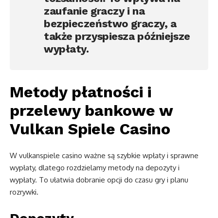
zaufanie graczy i na
bezpieczeństwo graczy, a
także przyspiesza późniejsze
wypłaty.
Metody płatności i
przelewy bankowe w
Vulkan Spiele Casino
W vulkanspiele casino ważne są szybkie wpłaty i sprawne
wypłaty, dlatego rozdzielamy metody na depozyty i
wypłaty. To ułatwia dobranie opcji do czasu gry i planu
rozrywki.