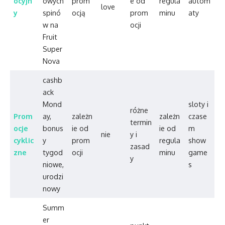
ocyjn
owych
prom
e od
regula
autom
love
y
spinó
ocją
prom
minu
aty
w na
ocji
Fruit
Super
Nova
cashb
ack
Mond
sloty i
różne
Prom
ay,
zależn
zależn
czase
termin
ocje
bonus
ie od
ie od
m
nie
y i
cyklic
y
prom
regula
show
zasad
zne
tygod
ocji
minu
game
y
niowe,
s
urodzi
nowy
Summ
er