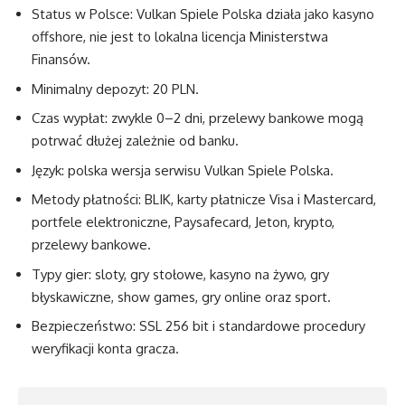
Status w Polsce: Vulkan Spiele Polska działa jako kasyno
offshore, nie jest to lokalna licencja Ministerstwa
Finansów.
Minimalny depozyt: 20 PLN.
Czas wypłat: zwykle 0–2 dni, przelewy bankowe mogą
potrwać dłużej zależnie od banku.
Język: polska wersja serwisu Vulkan Spiele Polska.
Metody płatności: BLIK, karty płatnicze Visa i Mastercard,
portfele elektroniczne, Paysafecard, Jeton, krypto,
przelewy bankowe.
Typy gier: sloty, gry stołowe, kasyno na żywo, gry
błyskawiczne, show games, gry online oraz sport.
Bezpieczeństwo: SSL 256 bit i standardowe procedury
weryfikacji konta gracza.