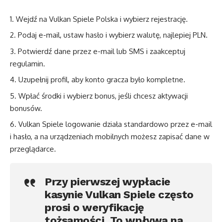
Wejdź na Vulkan Spiele Polska i wybierz rejestrację.
Podaj e-mail, ustaw hasło i wybierz walutę, najlepiej PLN.
Potwierdź dane przez e-mail lub SMS i zaakceptuj
regulamin.
Uzupełnij profil, aby konto gracza było kompletne.
Wpłać środki i wybierz bonus, jeśli chcesz aktywacji
bonusów.
Vulkan Spiele logowanie działa standardowo przez e-mail
i hasło, a na urządzeniach mobilnych możesz zapisać dane w
przeglądarce.
Przy pierwszej wypłacie
kasynie Vulkan Spiele często
prosi o weryfikację
tożsamości. To wpływa na