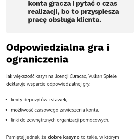
konta gracza i pytać o czas
realizacji, bo to przyspiesza
pracę obsługa klienta.
Odpowiedzialna gra i
ograniczenia
Jak większość kasyn na licencji Curaçao, Vulkan Spiele
deklaruje wsparcie odpowiedzialnej gry:
limity depozytów i stawek,
możliwość czasowego zawieszenia konta,
linki do zewnętrznych organizacji pomocowych.
Pamiętaj jednak, że
dobre kasyno
to takie, w którym