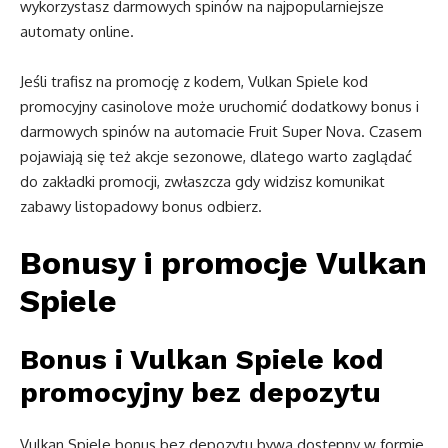
wykorzystasz darmowych spinów na najpopularniejsze
automaty online.
Jeśli trafisz na promocję z kodem, Vulkan Spiele kod
promocyjny casinolove może uruchomić dodatkowy bonus i
darmowych spinów na automacie Fruit Super Nova. Czasem
pojawiają się też akcje sezonowe, dlatego warto zaglądać
do zakładki promocji, zwłaszcza gdy widzisz komunikat
zabawy listopadowy bonus odbierz.
Bonusy i promocje Vulkan
Spiele
Bonus i Vulkan Spiele kod
promocyjny bez depozytu
Vulkan Spiele bonus bez depozytu bywa dostępny w formie