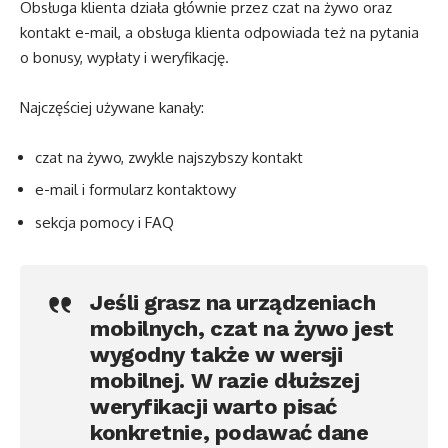
Obsługa klienta działa głównie przez czat na żywo oraz
kontakt e-mail, a obsługa klienta odpowiada też na pytania
o bonusy, wypłaty i weryfikację.
Najczęściej używane kanały:
czat na żywo, zwykle najszybszy kontakt
e-mail i formularz kontaktowy
sekcja pomocy i FAQ
Jeśli grasz na urządzeniach
mobilnych, czat na żywo jest
wygodny także w wersji
mobilnej. W razie dłuższej
weryfikacji warto pisać
konkretnie, podawać dane