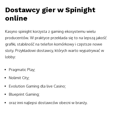
Dostawcy gier w Spinight
online
Kasyno spinight korzysta z gaming ekosystemu wielu
producentów. W praktyce przekłada się to na lepszą jakość
grafiki, stabilność na telefon komórkowy i częstsze nowe
sloty. Przykładowi dostawcy, których warto wypatrywać w
lobby:
Pragmatic Play;
Nolimit City;
Evolution Gaming dla live Casino;
Blueprint Gaming;
oraz inni najlepsi dostawców obecni w branży.