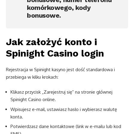
komórkowego, kody
bonusowe.
Jak założyć konto i
Spinight Casino login
Rejestracja w Spinight kasyno jest dość standardowa i
przebiega w kilku krokach:
Klikasz przycisk „Zarejestruj się” na stronie głównej
Spinight Casino online.
Wpisujesz e-mail, ustawiasz hasło i wybierasz walutę
konta.
Potwierdzasz dane kontaktowe (link w e-mailu lub kod
SMS).