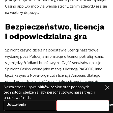
Casino app lub mobilną wersję strony, zanim zdecydujesz się
na większy depozyt.
Bezpieczeństwo, licencja
i odpowiedzialna gra
Spinight kasyno działa na podstawie licencji hazardowej
wydanej poza Polską, a informacje o licencji potrafią różnić
się między źródłami branżowymi. Część serwisów opisuje
Spinight Casino online jako markę z licencją PAGCOR, inne
łączą kasyno z NovaForge Ltd i licencją Anjouan, dlatego
przed grą najlepiej wejść na oficjalną stronę i sprawdzić
Nasza strona używa
plików cookie
oraz podobnych
stopkę oraz regulamin.
technologii śledzenia, aby personalizować nasze treści i
analizować ruch.
Spinight kasyno działa na licencji zagranicznej i wykorzystuje
Ustawienia
Zaakceptuj wszystkie pliki co
szyfrowanie SSL do ochrony danych oraz płatności. Gry