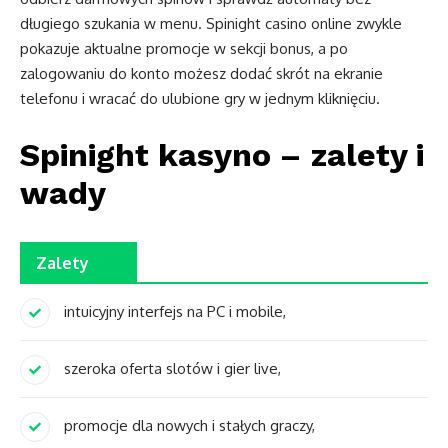
długiego szukania w menu. Spinight casino online zwykle
pokazuje aktualne promocje w sekcji bonus, a po
zalogowaniu do konto możesz dodać skrót na ekranie
telefonu i wracać do ulubione gry w jednym kliknięciu.
Spinight kasyno – zalety i
wady
Zalety
intuicyjny interfejs na PC i mobile,
szeroka oferta slotów i gier live,
promocje dla nowych i stałych graczy,