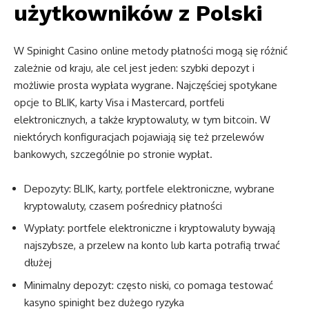
użytkowników z Polski
W Spinight Casino online metody płatności mogą się różnić
zależnie od kraju, ale cel jest jeden: szybki depozyt i
możliwie prosta wypłata wygrane. Najczęściej spotykane
opcje to BLIK, karty Visa i Mastercard, portfeli
elektronicznych, a także kryptowaluty, w tym bitcoin. W
niektórych konfiguracjach pojawiają się też przelewów
bankowych, szczególnie po stronie wypłat.
Depozyty: BLIK, karty, portfele elektroniczne, wybrane
kryptowaluty, czasem pośrednicy płatności
Wypłaty: portfele elektroniczne i kryptowaluty bywają
najszybsze, a przelew na konto lub karta potrafią trwać
dłużej
Minimalny depozyt: często niski, co pomaga testować
kasyno spinight bez dużego ryzyka