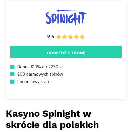
9.6
ODWIEDŹ STRONĘ
Bonus 100% do 2250 zł
200 darmowych spinów
1 bonusowy krab
Kasyno Spinight w
skrócie dla polskich