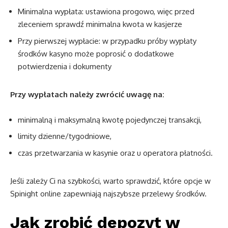
Minimalna wypłata: ustawiona progowo, więc przed
zleceniem sprawdź minimalna kwota w kasjerze
Przy pierwszej wypłacie: w przypadku próby wypłaty
środków kasyno może poprosić o dodatkowe
potwierdzenia i dokumenty
Przy wypłatach należy zwrócić uwagę na:
minimalną i maksymalną kwotę pojedynczej transakcji,
limity dzienne/tygodniowe,
czas przetwarzania w kasynie oraz u operatora płatności.
Jeśli zależy Ci na szybkości, warto sprawdzić, które opcje w
Spinight online zapewniają najszybsze przelewy środków.
Jak zrobić depozyt w