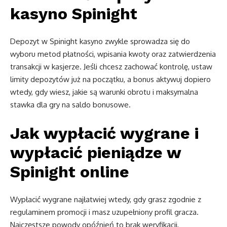
kasyno Spinight
Depozyt w Spinight kasyno zwykle sprowadza się do
wyboru metod płatności, wpisania kwoty oraz zatwierdzenia
transakcji w kasjerze. Jeśli chcesz zachować kontrolę, ustaw
limity depozytów już na początku, a bonus aktywuj dopiero
wtedy, gdy wiesz, jakie są warunki obrotu i maksymalna
stawka dla gry na saldo bonusowe.
Jak wypłacić wygrane i
wypłacić pieniądze w
Spinight online
Wypłacić wygrane najłatwiej wtedy, gdy grasz zgodnie z
regulaminem promocji i masz uzupełniony profil gracza.
Najczęstsze powody opóźnień to brak weryfikacji,