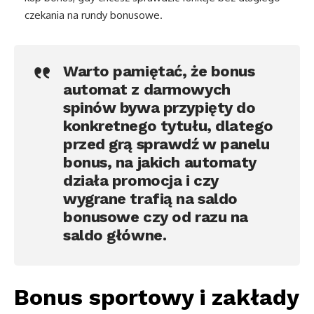
czekania na rundy bonusowe.
Warto pamiętać, że bonus
automat z darmowych
spinów bywa przypięty do
konkretnego tytułu, dlatego
przed grą sprawdź w panelu
bonus, na jakich automaty
działa promocja i czy
wygrane trafią na saldo
bonusowe czy od razu na
saldo główne.
Bonus sportowy i zakłady