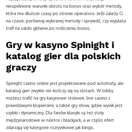
niespełnione warunki obrotu na bonus oraz wybór metody,
która ma dłuższe czasy po stronie operatora. Jeśli zależy Ci
na czasie, porównaj wybranej metody i sprawdź, czy wypłata
trafi na saldo główne po rozliczeniu bonus.
Gry w kasyno Spinight i
katalog gier dla polskich
graczy
Spinight casino online jest projektowane pod automaty, ale
katalog gier zwykle nie kończy się na slotach. W lobby
możesz trafić na gry kasynowe stołowe, live casino z
prawdziwymi krupierami, a także gry show, gdzie wynik jest
szybki i dynamiczny. Dla fanów klasyki są też stoły
międzynarodowe w ruletce i blackjack, a w części ofert
zdarzają się kategorie rozrywkowe jak bingo.