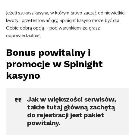
Jeżeli szukasz kasyna, w którym łatwo zacząć od niewielkiej
kwoty i przetestować gry, Spinight kasyno może być dla
Ciebie dobrą opcją – pod warunkiem, że grasz
odpowiedzialnie.
Bonus powitalny i
promocje w Spinight
kasyno
Jak w większości serwisów,
także tutaj główną zachętą
do rejestracji jest pakiet
powitalny.