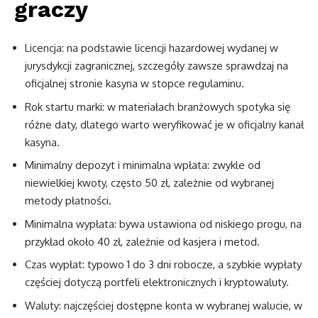
graczy
Licencja: na podstawie licencji hazardowej wydanej w
jurysdykcji zagranicznej, szczegóły zawsze sprawdzaj na
oficjalnej stronie kasyna w stopce regulaminu.
Rok startu marki: w materiałach branżowych spotyka się
różne daty, dlatego warto weryfikować je w oficjalny kanał
kasyna.
Minimalny depozyt i minimalna wpłata: zwykle od
niewielkiej kwoty, często 50 zł, zależnie od wybranej
metody płatności.
Minimalna wypłata: bywa ustawiona od niskiego progu, na
przykład około 40 zł, zależnie od kasjera i metod.
Czas wypłat: typowo 1 do 3 dni robocze, a szybkie wypłaty
częściej dotyczą portfeli elektronicznych i kryptowaluty.
Waluty: najczęściej dostępne konta w wybranej walucie, w