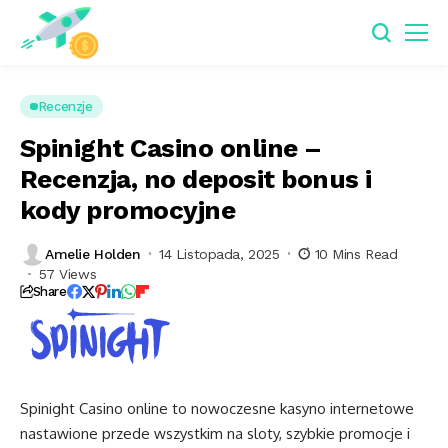
Recenzje
Spinight Casino online –
Recenzja, no deposit bonus i
kody promocyjne
Amelie Holden
14 Listopada, 2025
10 Mins Read
57 Views
Share
Spinight Casino online to nowoczesne kasyno internetowe
nastawione przede wszystkim na sloty, szybkie promocje i