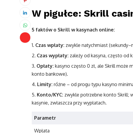
W pigułce: Skrill cas
5 faktów o Skrill w kasynach online:
Czas wpłaty:
zwykle natychmiast (sekundy–mi
Czas wypłaty:
zależy od kasyna, często od ki
Opłaty:
kasyno często 0 zł, ale Skrill może 
konto bankowe).
Limity:
różne – od progu typu kasyno minimaln
Konto/KYC:
zwykle potrzebne konto Skrill; w
kasynie, zwłaszcza przy wypłatach.
Parametr
Wpłata