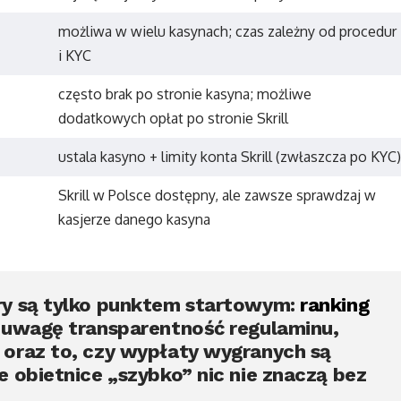
możliwa w wielu kasynach; czas zależny od procedur
i KYC
często brak po stronie kasyna; możliwe
dodatkowych opłat po stronie Skrill
ustala kasyno + limity konta Skrill (zwłaszcza po KYC)
Skrill w Polsce dostępny, ale zawsze sprawdzaj w
kasjerze danego kasyna
ry są tylko punktem startowym:
ranking
 uwagę transparentność regulaminu,
oraz to, czy wypłaty wygranych są
 obietnice „szybko” nic nie znaczą bez