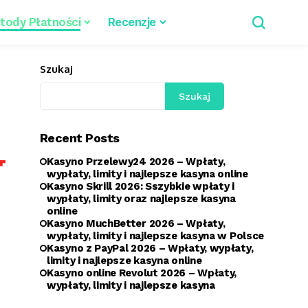
tody Płatności
Recenzje
Szukaj
Szukaj
Recent Posts
Kasyno Przelewy24 2026 – Wpłaty,
wypłaty, limity i najlepsze kasyna online
Kasyno Skrill 2026: Sszybkie wpłaty i
wypłaty, limity oraz najlepsze kasyna
online
Kasyno MuchBetter 2026 – Wpłaty,
wypłaty, limity i najlepsze kasyna w Polsce
Kasyno z PayPal 2026 – Wpłaty, wypłaty,
limity i najlepsze kasyna online
Kasyno online Revolut 2026 – Wpłaty,
wypłaty, limity i najlepsze kasyna