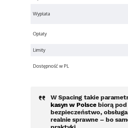
Wypłata
Opłaty
Limity
Dostępność w PL
W Spacing takie paramet
kasyn w Polsce
biorą pod
bezpieczeństwo, obsługa 
realnie sprawne – bo same
praktyki.