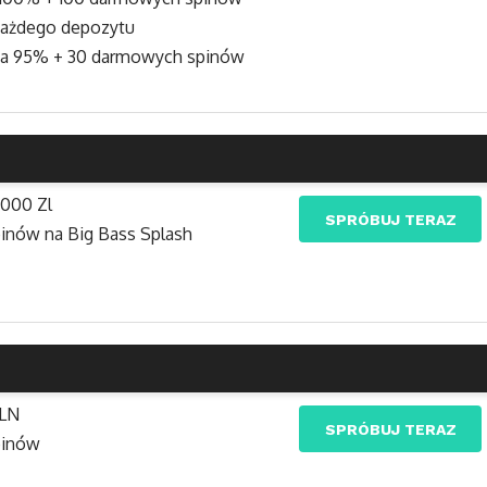
ażdego depozytu
a 95% + 30 darmowych spinów
000 Zl
SPRÓBUJ TERAZ
nów na Big Bass Splash
PLN
SPRÓBUJ TERAZ
pinów