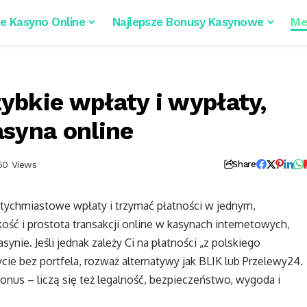
e Kasyno Online
Najlepsze Bonusy Kasynowe
Me
zybkie wpłaty i wypłaty,
asyna online
50 Views
Share
 natychmiastowe wpłaty i trzymać płatności w jednym,
ść i prostota transakcji online w kasynach internetowych,
nie. Jeśli jednak zależy Ci na płatności „z polskiego
e bez portfela, rozważ alternatywy jak BLIK lub Przelewy24.
bonus – liczą się też legalność, bezpieczeństwo, wygoda i