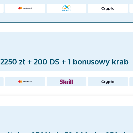
2250 zł + 200 DS + 1 bonusowy krab