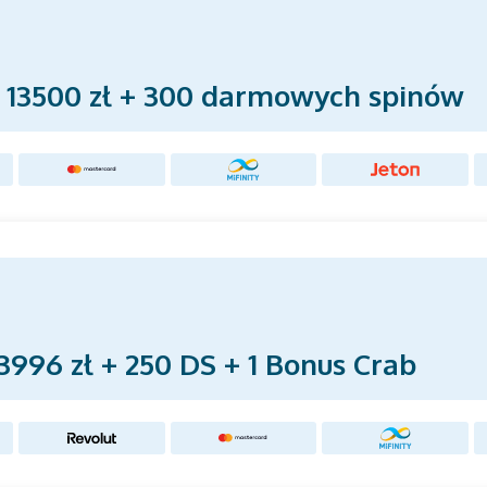
 13500 zł + 300 darmowych spinów
3996 zł + 250 DS + 1 Bonus Crab