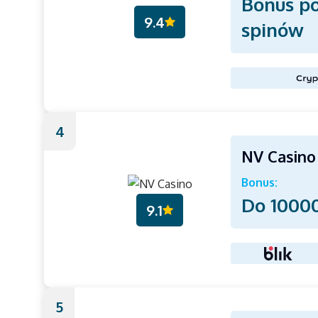
Bonus p
9.4
spinów
4
NV Casino
Bonus:
Do 1000
9.1
5