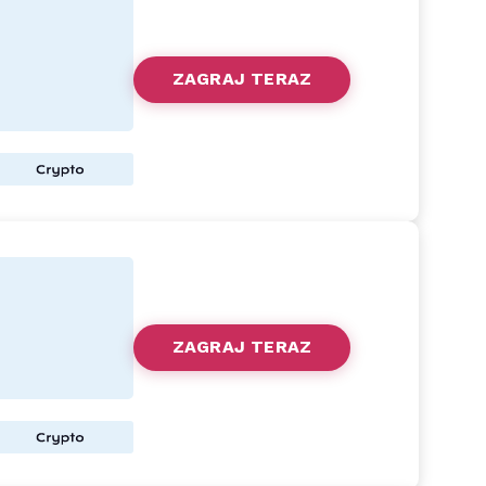
ZAGRAJ TERAZ
ZAGRAJ TERAZ