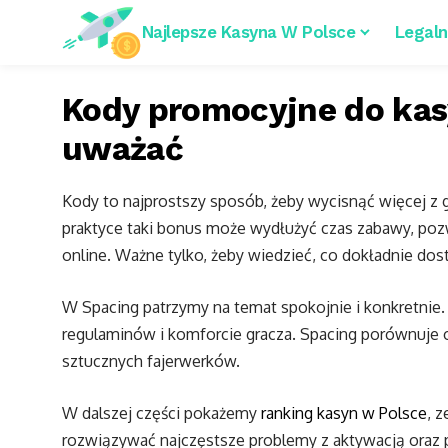
Najlepsze Kasyna W Polsce
Legaln
Kody promocyjne do kasy
uważać
Kody to najprostszy sposób, żeby wycisnąć więcej z
praktyce taki bonus może wydłużyć czas zabawy, poz
online. Ważne tylko, żeby wiedzieć, co dokładnie dos
W Spacing patrzymy na temat spokojnie i konkretnie. 
regulaminów i komforcie gracza. Spacing porównuje ofe
sztucznych fajerwerków.
W dalszej części pokażemy
ranking kasyn w Polsce
, 
rozwiązywać najczęstsze problemy z aktywacją oraz 