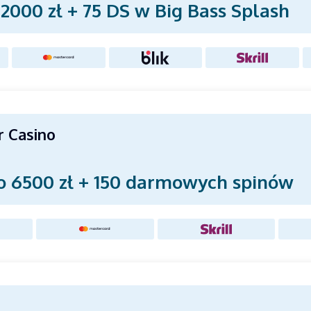
2000 zł + 75 DS w Big Bass Splash
r Casino
o 6500 zł + 150 darmowych spinów