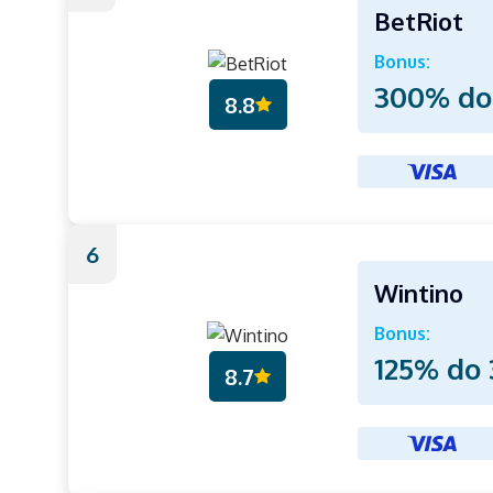
BetRiot
Bonus:
300% do
8.8
6
Wintino
Bonus:
125% do 
8.7