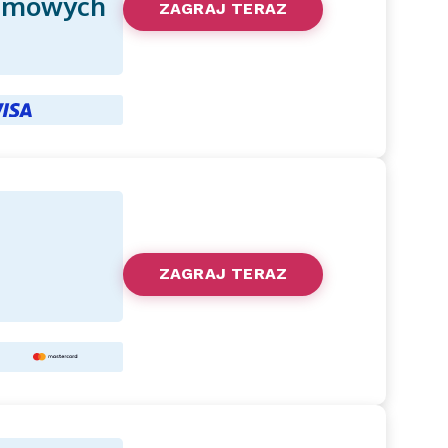
armowych
ZAGRAJ TERAZ
ZAGRAJ TERAZ