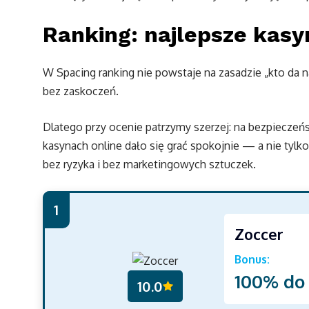
Ranking: najlepsze kas
W Spacing ranking nie powstaje na zasadzie „kto da na
bez zaskoczeń.
Dlatego przy ocenie patrzymy szerzej: na bezpieczeńst
kasynach online dało się grać spokojnie — a nie tyl
bez ryzyka i bez marketingowych sztuczek.
1
Zoccer
Bonus:
100% do
10.0