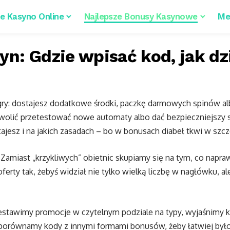
e Kasyno Online
Najlepsze Bonusy Kasynowe
Me
n: Gdzie wpisać kod, jak dzi
 gry: dostajesz dodatkowe środki, paczkę darmowych spinów a
wolić przetestować nowe automaty albo dać bezpieczniejszy s
tajesz i na jakich zasadach – bo w bonusach diabeł tkwi w szc
Zamiast „krzykliwych” obietnic skupiamy się na tym, co napra
rty tak, żebyś widział nie tylko wielką liczbę w nagłówku, ale 
zestawimy promocje w czytelnym podziale na typy, wyjaśnimy 
porównamy kody z innymi formami bonusów, żeby łatwiej było 