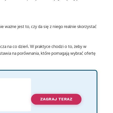
e ważne jest to, czy da się z niego realnie skorzystać
acza na co dzień. W praktyce chodzi o to, żeby w
 stawia na porównania, które pomagają wybrać ofertę
ZAGRAJ TERAZ