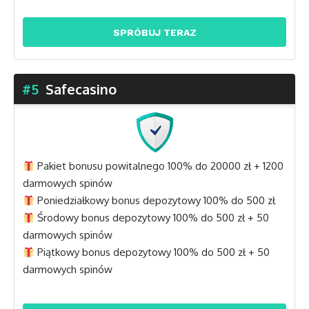
SPRÓBUJ TERAZ
#5
Safecasino
Pakiet bonusu powitalnego 100% do 20000 zł + 1200
darmowych spinów
Poniedziałkowy bonus depozytowy 100% do 500 zł
Środowy bonus depozytowy 100% do 500 zł + 50
darmowych spinów
Piątkowy bonus depozytowy 100% do 500 zł + 50
darmowych spinów