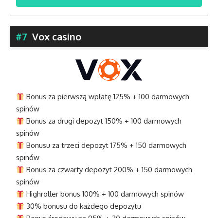
#7
Vox casino
Bonus za pierwszą wpłatę 125% + 100 darmowych
spinów
Bonus za drugi depozyt 150% + 100 darmowych
spinów
Bonusu za trzeci depozyt 175% + 150 darmowych
spinów
Bonus za czwarty depozyt 200% + 150 darmowych
spinów
Highroller bonus 100% + 100 darmowych spinów
30% bonusu do każdego depozytu