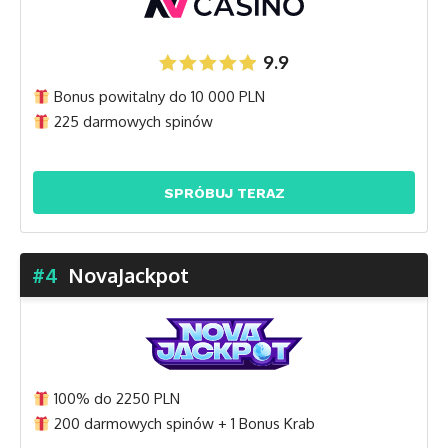
9.9
Bonus powitalny do 10 000 PLN
225 darmowych spinów
SPRÓBUJ TERAZ
#4
NovaJackpot
100% do 2250 PLN
200 darmowych spinów + 1 Bonus Krab