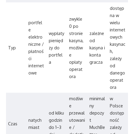
dostęp
na w
zwykle
portfel
wielu
0 po
e
internet
wypłaty
stronie
zależne
elektro
owych
pienięd
kasyna,
od
niczne /
kasynac
Typ
zy do
możliw
kasyna i
płatnoś
h,
portfel
e
konta
ci
zależy
a
opłaty
gracza
internet
od
operat
owe
danego
ora
operat
ora
możliw
minimal
w
e
ny
Polsce
od kilku
przewal
depozy
dostęp
natych
godzin
utowani
t
ność
Czas
miast
do 1–3
e /
MuchBe
zależy