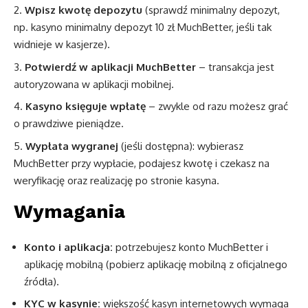
Wpisz kwotę depozytu
(sprawdź minimalny depozyt,
np. kasyno minimalny depozyt 10 zł MuchBetter, jeśli tak
widnieje w kasjerze).
Potwierdź w aplikacji MuchBetter
– transakcja jest
autoryzowana w aplikacji mobilnej.
Kasyno księguje wpłatę
– zwykle od razu możesz grać
o prawdziwe pieniądze.
Wypłata wygranej
(jeśli dostępna): wybierasz
MuchBetter przy wypłacie, podajesz kwotę i czekasz na
weryfikację oraz realizację po stronie kasyna.
Wymagania
Konto i aplikacja:
potrzebujesz konto MuchBetter i
aplikację mobilną (pobierz aplikację mobilną z oficjalnego
źródła).
KYC w kasynie:
większość kasyn internetowych wymaga