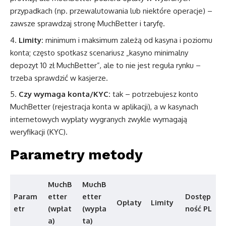
przypadkach (np. przewalutowania lub niektóre operacje) –
zawsze sprawdzaj stronę MuchBetter i taryfę.
Limity:
minimum i maksimum zależą od kasyna i poziomu
konta; często spotkasz scenariusz „kasyno minimalny
depozyt 10 zł MuchBetter”, ale to nie jest reguła rynku –
trzeba sprawdzić w kasjerze.
Czy wymaga konta/KYC:
tak – potrzebujesz konto
MuchBetter (rejestracja konta w aplikacji), a w kasynach
internetowych wypłaty wygranych zwykle wymagają
weryfikacji (KYC).
Parametry metody
MuchB
MuchB
Param
etter
etter
Dostęp
Opłaty
Limity
etr
(wpłat
(wypła
ność PL
a)
ta)