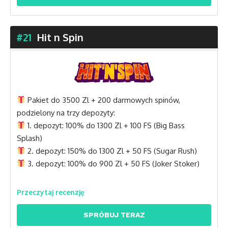
#21
Hit n Spin
Pakiet do 3500 Zl + 200 darmowych spinów,
podzielony na trzy depozyty:
1. depozyt: 100% do 1300 Zl + 100 FS (Big Bass
Splash)
2. depozyt: 150% do 1300 Zl + 50 FS (Sugar Rush)
3. depozyt: 100% do 900 Zl + 50 FS (Joker Stoker)
Przeczytaj recenzję
SPRÓBUJ TERAZ