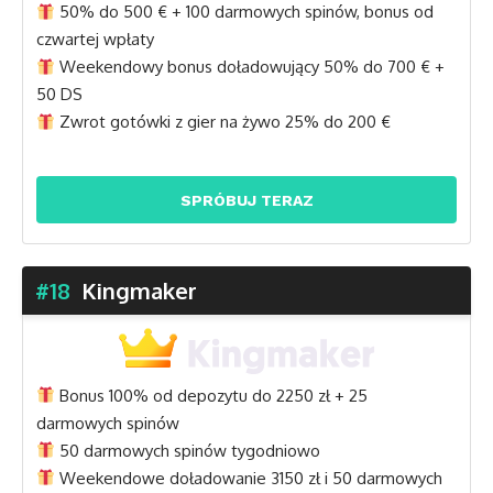
50% do 500 € + 100 darmowych spinów, bonus od
czwartej wpłaty
Weekendowy bonus doładowujący 50% do 700 € +
50 DS
Zwrot gotówki z gier na żywo 25% do 200 €
SPRÓBUJ TERAZ
#18
Kingmaker
Bonus 100% od depozytu do 2250 zł + 25
darmowych spinów
50 darmowych spinów tygodniowo
Weekendowe doładowanie 3150 zł i 50 darmowych