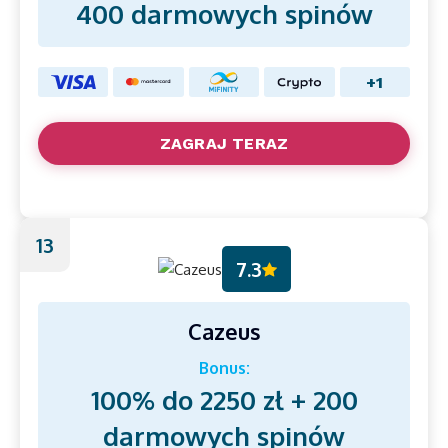
400 darmowych spinów
+1
ZAGRAJ TERAZ
13
7.3
Cazeus
Bonus:
100% do 2250 zł + 200
darmowych spinów