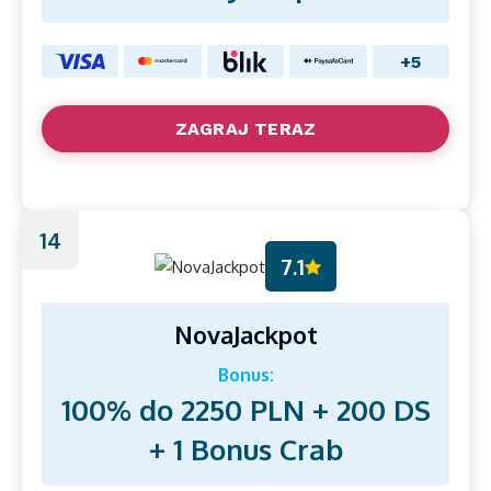
+5
ZAGRAJ TERAZ
14
7.1
NovaJackpot
Bonus:
100% do 2250 PLN + 200 DS
+ 1 Bonus Crab