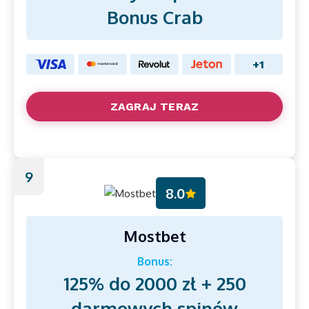
Bonus Crab
+1
ZAGRAJ TERAZ
9
8.0
Mostbet
Bonus:
125% do 2000 zł + 250
darmowych spinów