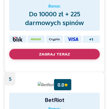
Bonus:
Do 10000 zł + 225
darmowych spinów
+1
ZAGRAJ TERAZ
5
8.8
BetRiot
Bonus: