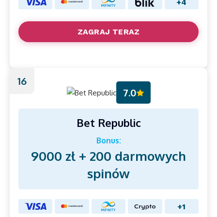
+4
ZAGRAJ TERAZ
16
7.0
Bet Republic
Bonus:
9000 zł + 200 darmowych
spinów
+1