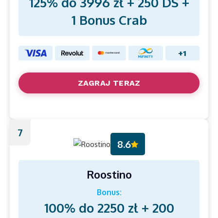
125% do 3996 zł + 250 DS +
1 Bonus Crab
+1
ZAGRAJ TERAZ
7
8.6
Roostino
Bonus:
100% do 2250 zł + 200