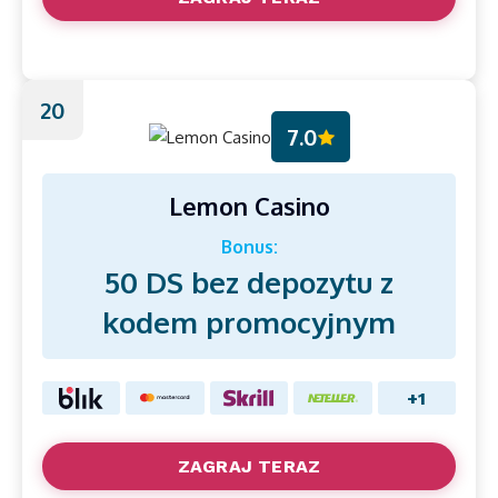
20
7.0
Lemon Casino
Bonus:
50 DS bez depozytu z
kodem promocyjnym
+1
ZAGRAJ TERAZ