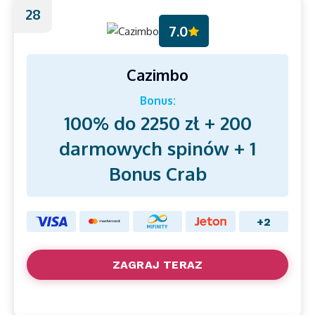
28
7.0
Cazimbo
Bonus:
100% do 2250 zł + 200
darmowych spinów + 1
Bonus Crab
+2
ZAGRAJ TERAZ