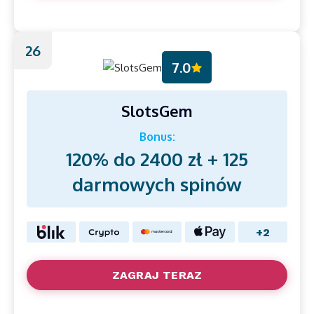
26
7.0
SlotsGem
Bonus:
120% do 2400 zł + 125
darmowych spinów
+2
ZAGRAJ TERAZ