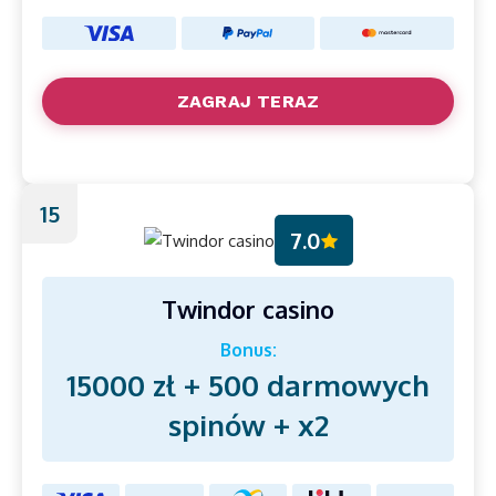
ZAGRAJ TERAZ
15
7.0
Twindor casino
Bonus:
15000 zł + 500 darmowych
spinów + x2