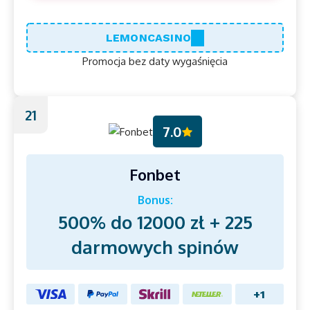
LEMONCASINO
Promocja bez daty wygaśnięcia
21
7.0
Fonbet
Bonus:
500% do 12000 zł + 225
darmowych spinów
+1