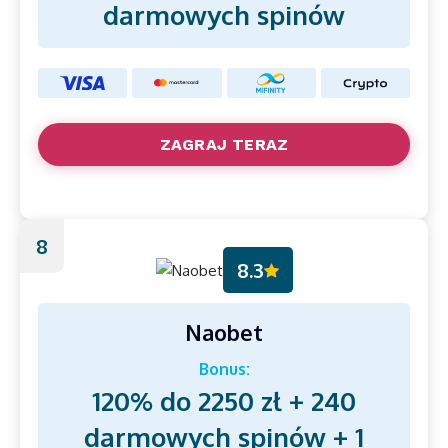
darmowych spinów
ZAGRAJ TERAZ
8
8.3
Naobet
Bonus:
120% do 2250 zł + 240
darmowych spinów + 1