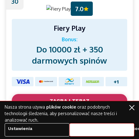
30
7.0
Fiery Play
Bonus:
Do 10000 zł + 350
darmowych spinów
+1
ZAGRAJ TERAZ
Nasza strona używa
plików cookie
oraz podobnych
technologii śledzenia, aby personalizować nasze treści i
analizować ruch.
Ustawienia
Zaakceptuj wszystkie pliki co
31