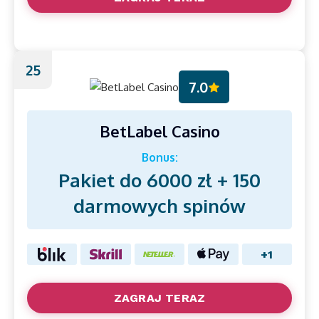
25
7.0
BetLabel Casino
Bonus:
Pakiet do 6000 zł + 150
darmowych spinów
+1
ZAGRAJ TERAZ