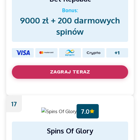
Bonus:
9000 zł + 200 darmowych
spinów
+1
ZAGRAJ TERAZ
17
7.0
Spins Of Glory