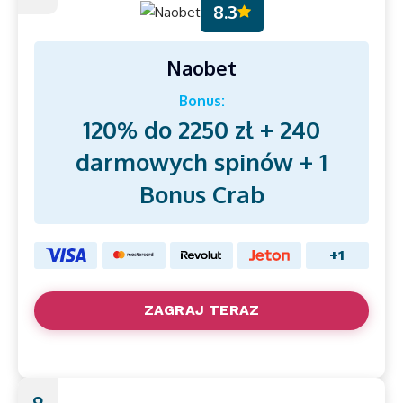
8.3
Naobet
Bonus:
120% do 2250 zł + 240
darmowych spinów + 1
Bonus Crab
+1
ZAGRAJ TERAZ
9