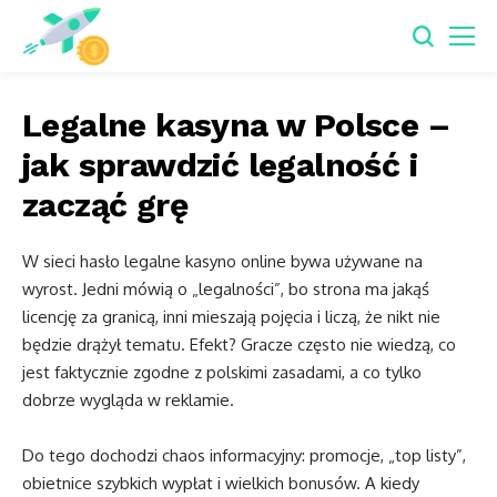
Legalne kasyna w Polsce –
jak sprawdzić legalność i
zacząć grę
W sieci hasło legalne kasyno online bywa używane na
wyrost. Jedni mówią o „legalności”, bo strona ma jakąś
licencję za granicą, inni mieszają pojęcia i liczą, że nikt nie
będzie drążył tematu. Efekt? Gracze często nie wiedzą, co
jest faktycznie zgodne z polskimi zasadami, a co tylko
dobrze wygląda w reklamie.
Do tego dochodzi chaos informacyjny: promocje, „top listy”,
obietnice szybkich wypłat i wielkich bonusów. A kiedy