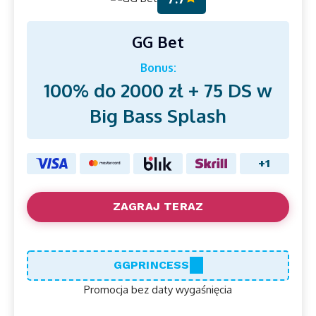
GG Bet
Bonus:
100% do 2000 zł + 75 DS w
Big Bass Splash
+1
ZAGRAJ TERAZ
GGPRINCESS
Promocja bez daty wygaśnięcia