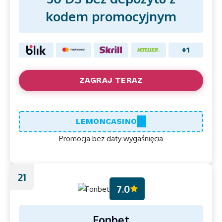
kodem promocyjnym
+1
ZAGRAJ TERAZ
LEMONCASINO
Promocja bez daty wygaśnięcia
21
7.0
Fonbet