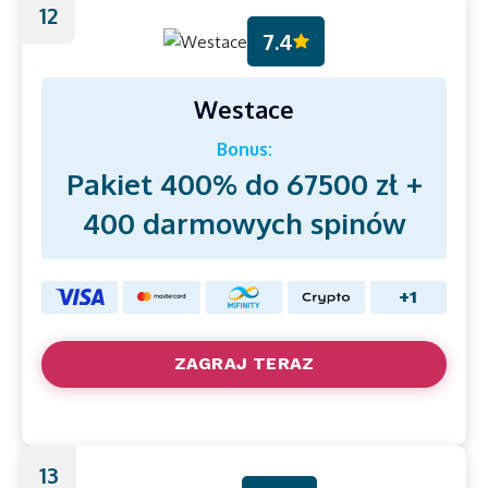
12
7.4
Westace
Bonus:
Pakiet 400% do 67500 zł +
400 darmowych spinów
+1
ZAGRAJ TERAZ
13