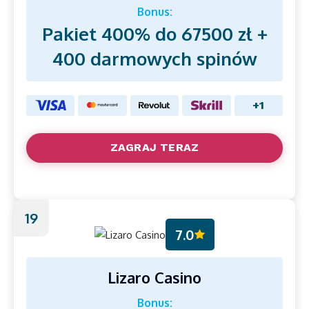
Bonus:
Pakiet 400% do 67500 zł +
400 darmowych spinów
+1
ZAGRAJ TERAZ
19
7.0
Lizaro Casino
Bonus: