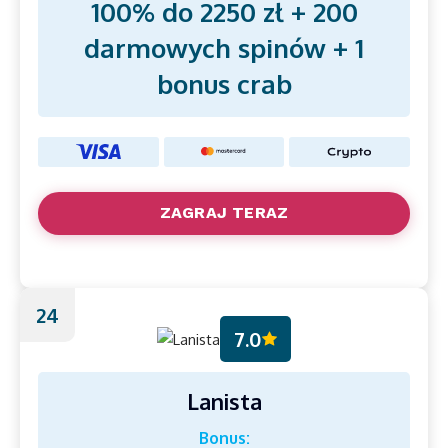
100% do 2250 zł + 200
darmowych spinów + 1
bonus crab
ZAGRAJ TERAZ
24
7.0
Lanista
Bonus: