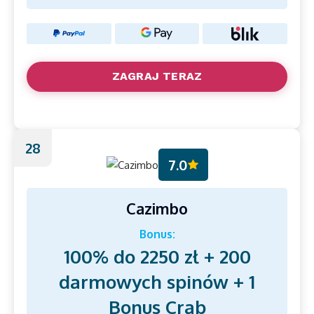
ZAGRAJ TERAZ
28
7.0
Cazimbo
Bonus:
100% do 2250 zł + 200
darmowych spinów + 1
Bonus Crab