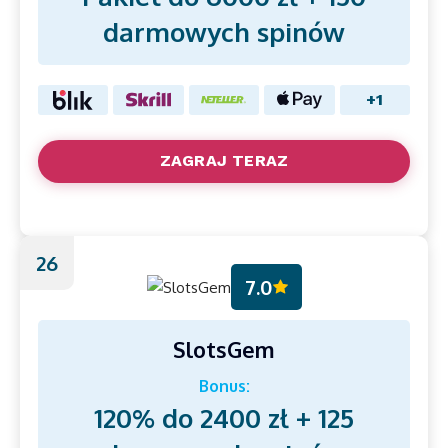
darmowych spinów
+1
ZAGRAJ TERAZ
26
7.0
SlotsGem
Bonus:
120% do 2400 zł + 125