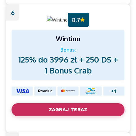
6
8.7
Wintino
Bonus:
125% do 3996 zł + 250 DS +
1 Bonus Crab
+1
ZAGRAJ TERAZ