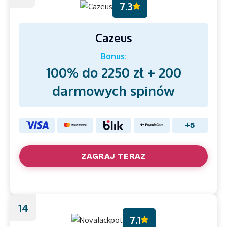
7.3
Cazeus
Bonus:
100% do 2250 zł + 200
darmowych spinów
+5
ZAGRAJ TERAZ
14
7.1