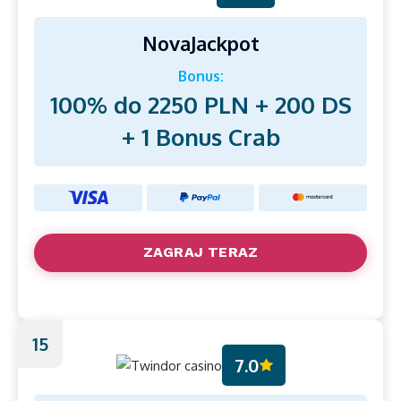
NovaJackpot
Bonus:
100% do 2250 PLN + 200 DS
+ 1 Bonus Crab
ZAGRAJ TERAZ
15
7.0