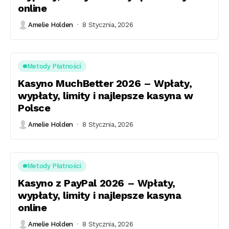
online
Amelie Holden
8 Stycznia, 2026
Metody Płatności
Kasyno MuchBetter 2026 – Wpłaty,
wypłaty, limity i najlepsze kasyna w
Polsce
Amelie Holden
8 Stycznia, 2026
Metody Płatności
Kasyno z PayPal 2026 – Wpłaty,
wypłaty, limity i najlepsze kasyna
online
Amelie Holden
8 Stycznia, 2026