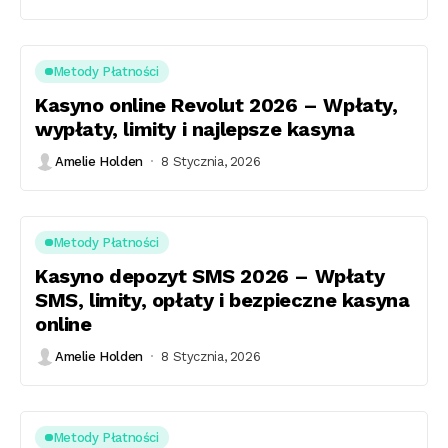
Metody Płatności
Kasyno online Revolut 2026 – Wpłaty,
wypłaty, limity i najlepsze kasyna
Amelie Holden
8 Stycznia, 2026
Metody Płatności
Kasyno depozyt SMS 2026 – Wpłaty
SMS, limity, opłaty i bezpieczne kasyna
online
Amelie Holden
8 Stycznia, 2026
Metody Płatności