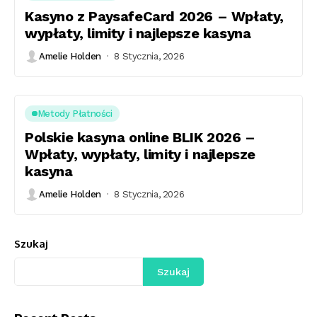
Kasyno z PaysafeCard 2026 – Wpłaty,
wypłaty, limity i najlepsze kasyna
Amelie Holden
8 Stycznia, 2026
Metody Płatności
Polskie kasyna online BLIK 2026 –
Wpłaty, wypłaty, limity i najlepsze
kasyna
Amelie Holden
8 Stycznia, 2026
Szukaj
Szukaj