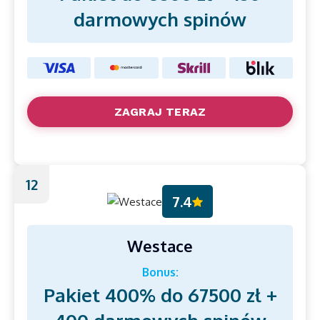
darmowych spinów
ZAGRAJ TERAZ
12
7.4
Westace
Bonus:
Pakiet 400% do 67500 zł +