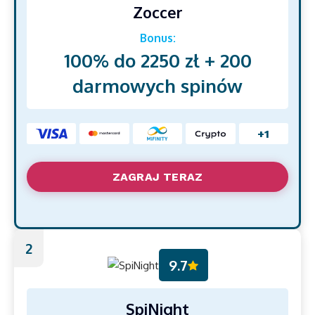
Zoccer
Bonus:
100% do 2250 zł + 200
darmowych spinów
+1
ZAGRAJ TERAZ
2
9.7
SpiNight