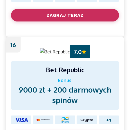
ZAGRAJ TERAZ
16
7.0
Bet Republic
Bonus:
9000 zł + 200 darmowych
spinów
+1