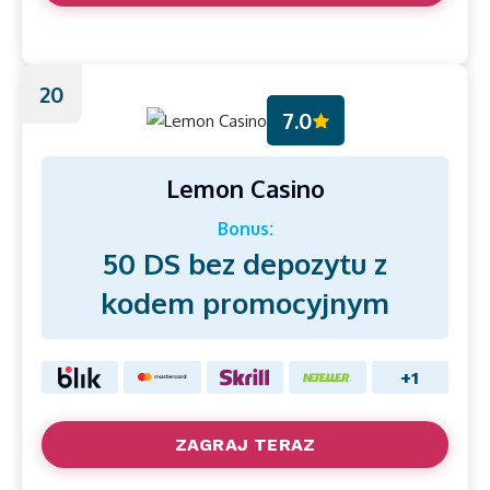
20
7.0
Lemon Casino
Bonus:
50 DS bez depozytu z
kodem promocyjnym
+1
ZAGRAJ TERAZ