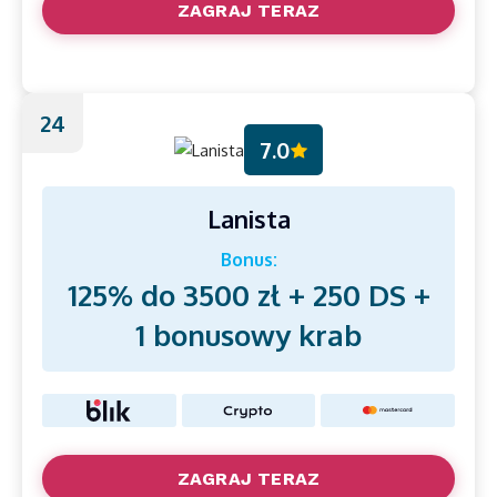
ZAGRAJ TERAZ
24
7.0
Lanista
Bonus:
125% do 3500 zł + 250 DS +
1 bonusowy krab
ZAGRAJ TERAZ