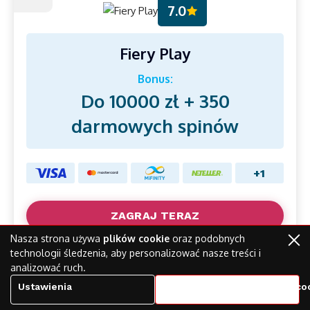
7.0
Fiery Play
Bonus:
Do 10000 zł + 350
darmowych spinów
+1
ZAGRAJ TERAZ
Nasza strona używa
plików cookie
oraz podobnych
technologii śledzenia, aby personalizować nasze treści i
analizować ruch.
31
Ustawienia
Zaakceptuj wszystkie pliki co
7.0