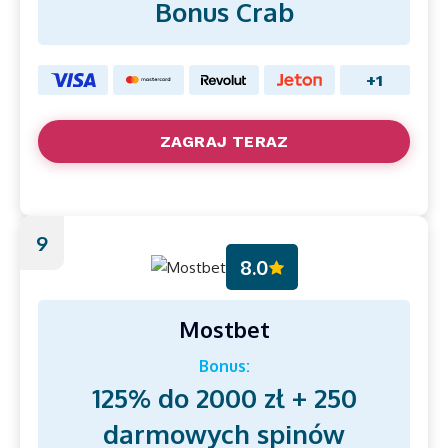
Bonus Crab
+1
ZAGRAJ TERAZ
9
8.0
Mostbet
Bonus:
125% do 2000 zł + 250
darmowych spinów