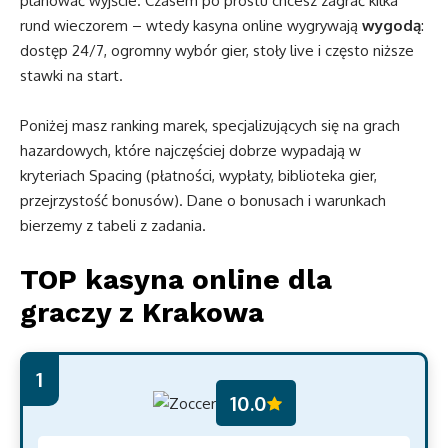
planować wyjście. Czasem po prostu chcesz zagrać kilka
rund wieczorem – wtedy kasyna online wygrywają
wygodą
:
dostęp 24/7, ogromny wybór gier, stoły live i często niższe
stawki na start.
Poniżej masz ranking marek, specjalizujących się na grach
hazardowych, które najczęściej dobrze wypadają w
kryteriach Spacing (płatności, wypłaty, biblioteka gier,
przejrzystość bonusów). Dane o bonusach i warunkach
bierzemy z tabeli z zadania.
TOP kasyna online dla
graczy z Krakowa
1
10.0