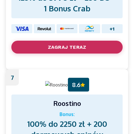
1 Bonus Crab
+1
ZAGRAJ TERAZ
7
8.6
Roostino
Bonus:
100% do 2250 zł + 200