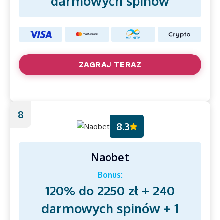
darmowych spinów
ZAGRAJ TERAZ
8
8.3
Naobet
Bonus:
120% do 2250 zł + 240
darmowych spinów + 1