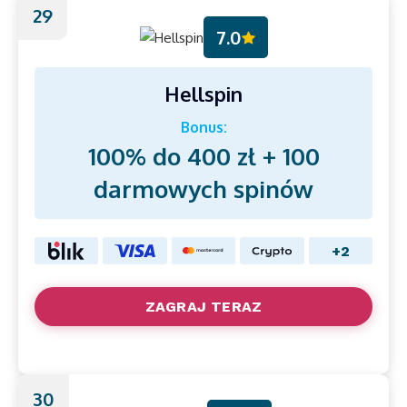
29
7.0
Hellspin
Bonus:
100% do 400 zł + 100
darmowych spinów
+2
ZAGRAJ TERAZ
30