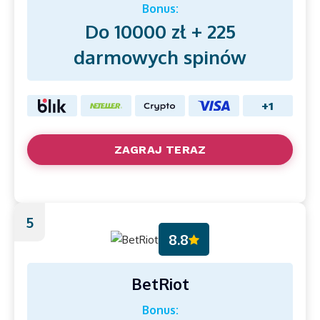
Bonus:
Do 10000 zł + 225
darmowych spinów
+1
ZAGRAJ TERAZ
5
8.8
BetRiot
Bonus: